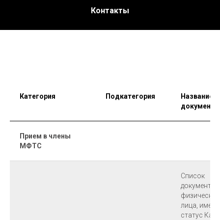
Контакты
Категория
Подкатегория
Название
документа
Прием в члены
МФТС
Список
документов
физическог
лица, имею
статус Канд