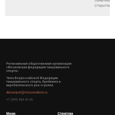
Заявление 
открытии Т
Региональная общественная организация
«Московская федерация танцевального
спорта».
Член Всероссийской Федерации
танцевального спорта, брейкинга и
акробатического рок-н-ролла.
dancesport@moscowdance.ru
+7 (499) 584 45 46
Меню
Структура