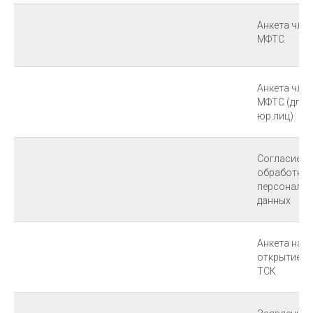
Анкета чле
МФТС
Анкета чле
МФТС (для
юр.лиц)
Согласие н
обработку
персональ
данных
Анкета на
открытие н
ТСК