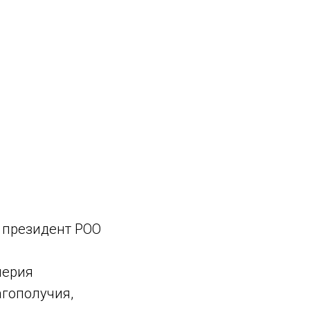
й президент РОО
лерия
агополучия,