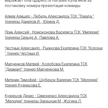
выражает благодарность Наталье Кулагиной за
постановку номера-презентации команды.
Алиев Алишер - Лебедь Александра ТСК "Триада "
тренеры Данилов И. , Юрина Д.
Прик Алексей - Номоконова Василиса ТСК "Империя"
тренеры Сильде А., Павлова А.
Честных Александр - Рыжкова Екатерина ТСК "Корона
" тренер Честных И.
Марченков Матвей - Колобова Екатерина ТСК
"Диамант" тренер Марченкова М.
Митенин Тимофей - Шубенок Валерия ТСК "Мелодия"
тренер Кузнецова Е.
Кузнецов Денис - Симоненко Александра ТСК
"Мелодия" тренеры Зарецкая М., Жогина Л.