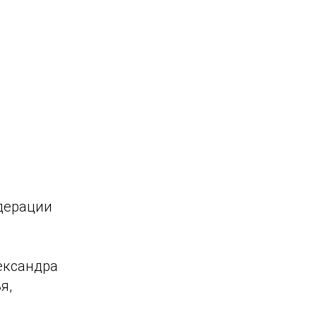
дерации
ександра
я,