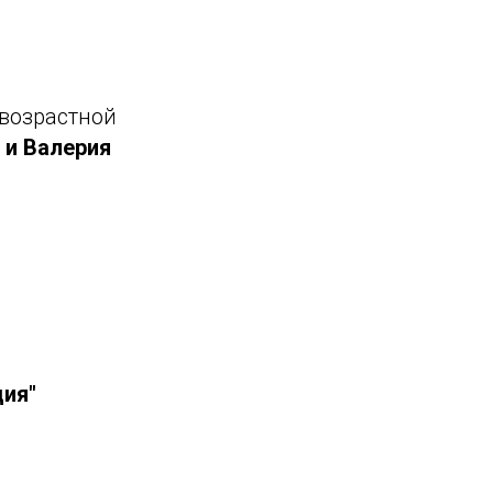
 возрастной
 и Валерия
дия"