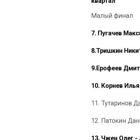
квартал"
Малый финал
7. Пугачев Макс
8.Тришкин Никит
9.Ерофеев Дмитр
10. Корнев Илья
11. Тутаринов Д
12. Патокин Дан
13. Чжен Олег -