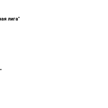
ная лига"
"