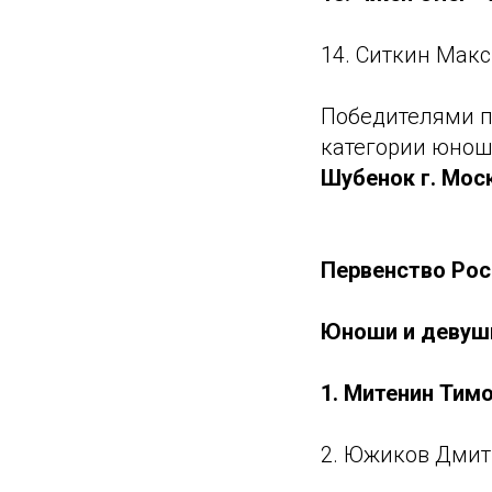
14. Ситкин Макс
Победителями п
категории юноши
Шубенок г. Мос
Первенство Рос
Юноши и девушк
1. Митенин Тим
2. Южиков Дмитр