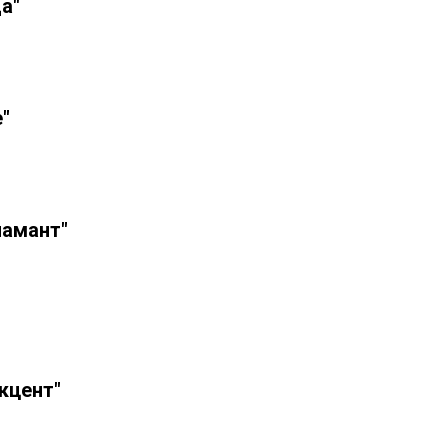
а"
"
иамант"
кцент"