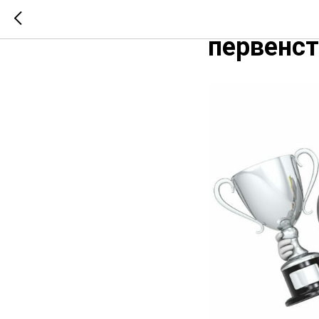
Итоги вт
первенст