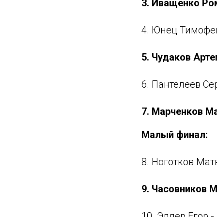
3. Иващенко Ром
4. Юнец Тимофей
5. Чудаков Арт
6. Пантелеев Се
7. Марченков Ма
Малый финал:
8. Ноготков Мат
9. Часовников М
10. Эллер Егор -