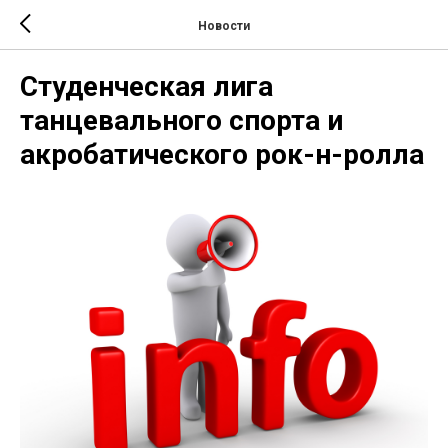
Новости
Студенческая лига
танцевального спорта и
акробатического рок-н-ролла